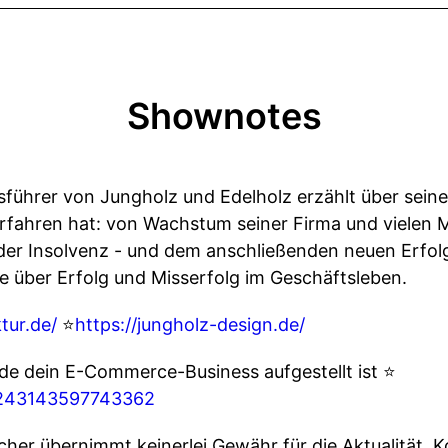
Shownotes
führer von Jungholz und Edelholz erzählt über seine
ahren hat: von Wachstum seiner Firma und vielen Mi
der Insolvenz - und dem anschließenden neuen Erfo
 über Erfolg und Misserfolg im Geschäftsleben.
tur.de/
⭐
https://jungholz-design.de/
lide dein E-Commerce-Business aufgestellt ist ⭐
m/243143597743362
cher übernimmt keinerlei Gewähr für die Aktualität, Ko