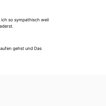
e ich so sympathisch weil
ederst.
kaufen gehst und Das
e Krankenversicherung und
spiel eine Mieteinnahme
nn dann im Endeffekt den