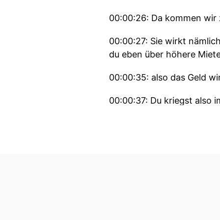
00:00:26: Da kommen wir z
00:00:27: Sie wirkt nämlic
du eben über höhere Miete
00:00:35: also das Geld wi
00:00:37: Du kriegst also
gleichen ja mieten normal
00:00:44: Und es kann int
Ich möchte im Alter diese
eine wunderbare Möglichke
00:00:54: Oder als zweites
00:00:57: Du hast gesagt 