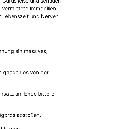
n-Gurus leise und schauen
: vermietete Immobilien
dir Lebenszeit und Nerven
hnung ein massives,
n gnadenlos von der
Einsatz am Ende bittere
rigoros abstoßen.
d keinen