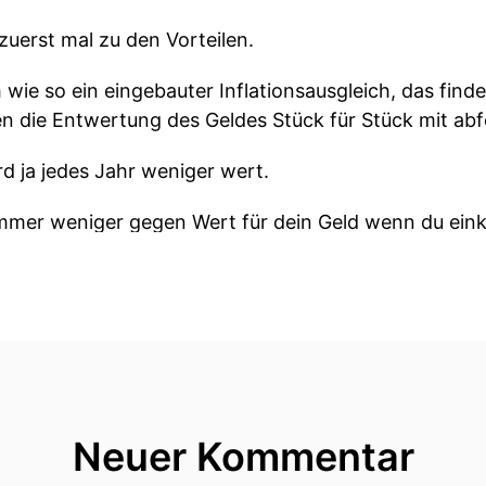
uerst mal zu den Vorteilen.
h wie so ein eingebauter Inflationsausgleich, das find
n die Entwertung des Geldes Stück für Stück mit abf
rd ja jedes Jahr weniger wert.
 immer weniger gegen Wert für dein Geld wenn du ein
erweise wieder aus.
eressant sein Wenn du sagst oh ich habe eine privat
 Krankenversicherungen abfedern dann Kann zum Bei
it sein.
 die Hebelwirkung, die oftmals angebracht wird.
Neuer Kommentar
ich habe einen geringen Eigenkapital-Einsatz und ka