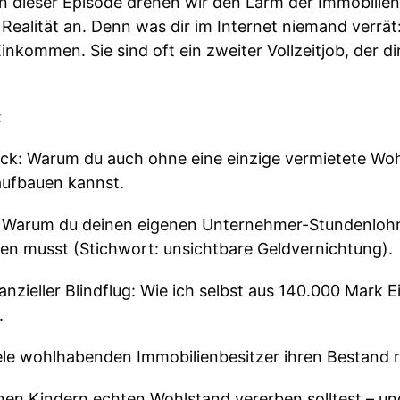
In dieser Episode drehen wir den Lärm der Immobilie
 Realität an. Denn was dir im Internet niemand verrät
Einkommen. Sie sind oft ein zweiter Vollzeitjob, der 
:
eck: Warum du auch ohne eine einzige vermietete Wo
aufbauen kannst.
 Warum du deinen eigenen Unternehmer-Stundenloh
en musst (Stichwort: unsichtbare Geldvernichtung).
nzieller Blindflug: Wie ich selbst aus 140.000 Mark 
.
iele wohlhabenden Immobilienbesitzer ihren Bestand 
inen Kindern echten Wohlstand vererben solltest – un